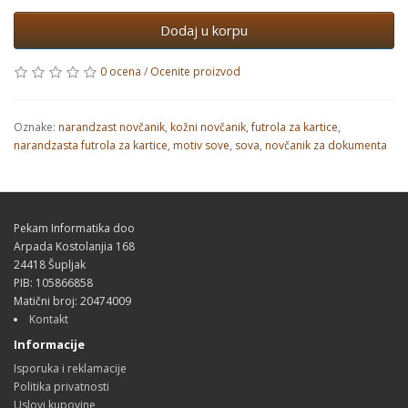
Dodaj u korpu
0 ocena
/
Ocenite proizvod
Oznake:
narandzast novčanik
,
kožni novčanik
,
futrola za kartice
,
narandzasta futrola za kartice
,
motiv sove
,
sova
,
novčanik za dokumenta
Pekam Informatika doo
Arpada Kostolanjia 168
24418 Šupljak
PIB: 105866858
Matični broj: 20474009
Kontakt
Informacije
Isporuka i reklamacije
Politika privatnosti
Uslovi kupovine