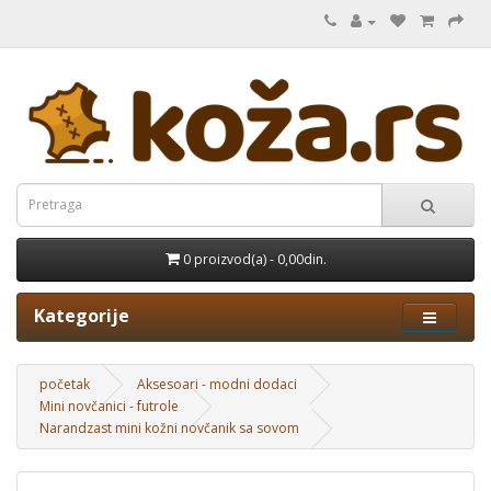
0 proizvod(a) - 0,00din.
Kategorije
početak
Aksesoari - modni dodaci
Mini novčanici - futrole
Narandzast mini kožni novčanik sa sovom