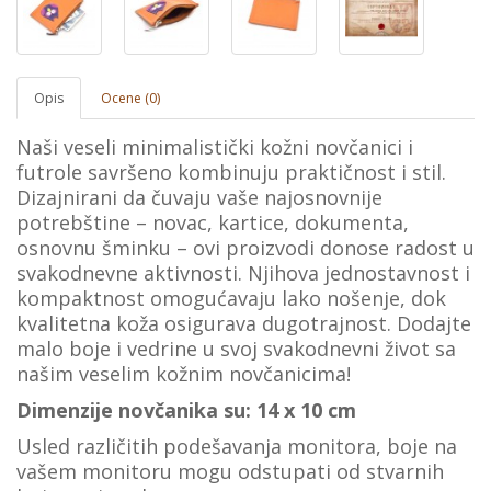
Opis
Ocene (0)
Naši veseli minimalistički kožni novčanici i
futrole savršeno kombinuju praktičnost i stil.
Dizajnirani da čuvaju vaše najosnovnije
potrebštine – novac, kartice, dokumenta,
osnovnu šminku – ovi proizvodi donose radost u
svakodnevne aktivnosti. Njihova jednostavnost i
kompaktnost omogućavaju lako nošenje, dok
kvalitetna koža osigurava dugotrajnost. Dodajte
malo boje i vedrine u svoj svakodnevni život sa
našim veselim kožnim novčanicima!
Dimenzije novčanika su: 14 x 10 cm
Usled različitih podešavanja monitora, boje na
vašеm monitoru mogu odstupati od stvarnih