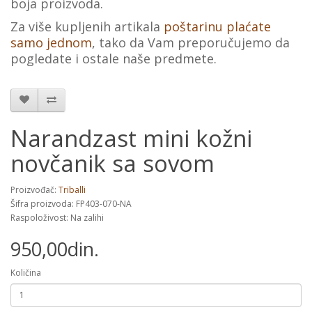
boja proizvoda.
Za više kupljenih artikala
poštarinu plaćate
samo jednom
, tako da Vam preporučujemo da
pogledate i ostale naše predmete.
Narandzast mini kožni
novčanik sa sovom
Proizvođač:
Triballi
Šifra proizvoda: FP403-070-NA
Raspoloživost: Na zalihi
950,00din.
Količina