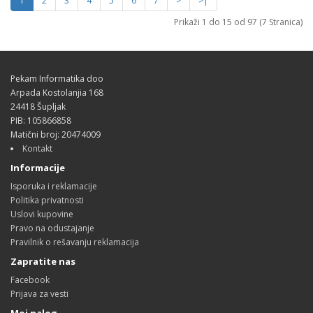
1
2
3
4
5
6
7
>
>|
Prikaži 1 do 15 od 97 (7 Stranica)
Pekam Informatika doo
Arpada Kostolanjia 168
24418 Šupljak
PIB: 105866858
Matični broj: 20474009
Kontakt
Informacije
Isporuka i reklamacije
Politika privatnosti
Uslovi kupovine
Pravo na odustajanje
Pravilnik o rešavanju reklamacija
Zapratite nas
Facebook
Prijava za vesti
Moj nalog