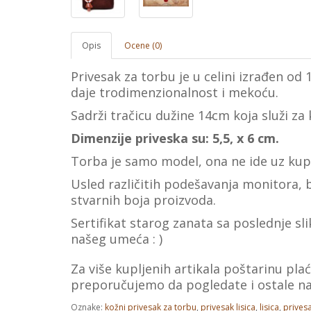
Opis
Ocene (0)
Privesak za torbu je u celini izrađen o
daje trodimenzionalnost i mekoću.
Sadrži tračicu dužine 14cm koja služi za
Dimenzije priveska su: 5,5, x 6 cm.
Torba je samo model, ona ne ide uz kupl
Usled različitih podešavanja monitora
stvarnih boja proizvoda.
Sertifikat starog zanata sa poslednje sl
našeg umeća : )
Za više kupljenih artikala poštarinu p
preporučujemo da pogledate i ostale n
Oznake:
kožni privesak za torbu
,
privesak lisica
,
lisica
,
privesa