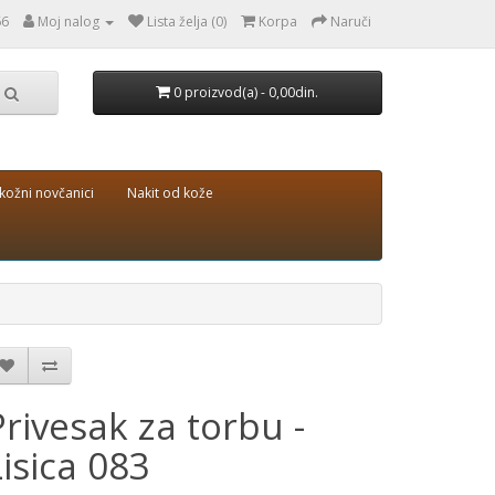
66
Moj nalog
Lista želja (0)
Korpa
Naruči
0 proizvod(a) - 0,00din.
kožni novčanici
Nakit od kože
Privesak za torbu -
Lisica 083