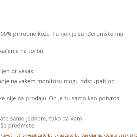
d 100% prirodne kože. Punjen je sunđeromšto mu
 kačenje na torbu.
jen privesak.
, boje na vašеm monitoru mogu odstupati od
ike nije na prodaju. On je tu samo kao potvrda
laćate samo jednom, tako da Vam
aše predmete.
k životinjica
,
privesak za torbu
,
ukras za torbu
,
bag charms
,
kožni privesak za to