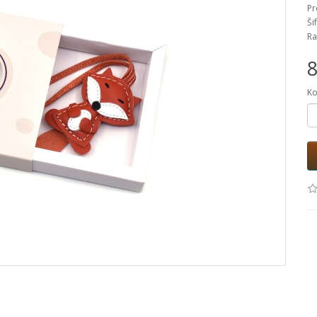
Pr
Ši
Ra
8
Ko