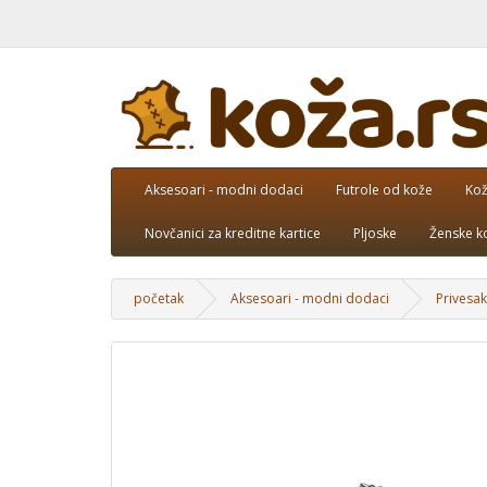
Aksesoari - modni dodaci
Futrole od kože
Kož
Novčanici za kreditne kartice
Pljoske
Ženske k
početak
Aksesoari - modni dodaci
Privesak