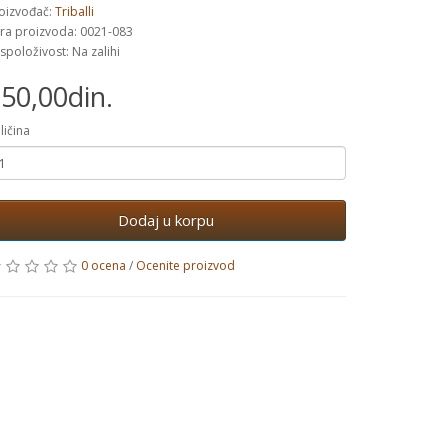
oizvođač:
Triballi
fra proizvoda: 0021-083
spoloživost: Na zalihi
50,00din.
ličina
Dodaj u korpu
0 ocena
/
Ocenite proizvod