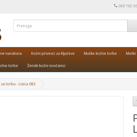
069 765 5
ne narukvice
Kožni privesci za ključeve
Muške kožne torbe
Muški 
ožne torbe
Ženski kožni novčanici
 za torbu - Lisica 083