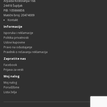
Arpada Kostolanjia 168
24418 Šupljak
PIB: 105866858
Matični broj: 20474009
Kontakt
Informacije
Isporuka i reklamacije
Politika privatnosti
Uslovi kupovine
Pravo na odustajanje
Pravilnik o rešavanju reklamacija
Zapratite nas
Facebook
Prijava za vesti
Moj nalog
Moj nalog
Porudžbine
Lista želja