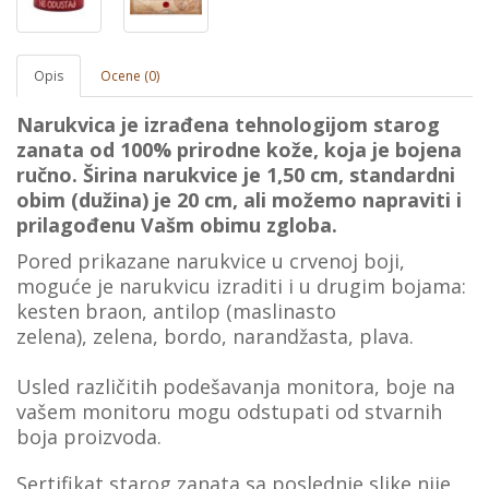
Opis
Ocene (0)
Narukvica je izrađena tehnologijom starog
zanata od 100% prirodne kože, koja je bojena
ručno. Širina narukvice je 1,50 cm, standardni
obim (dužina) je 20 cm, ali možemo napraviti i
prilagođenu Vašm obimu zgloba.
Pored prikazane narukvice u crvenoj boji,
moguće je narukvicu izraditi i u drugim bojama:
kesten braon, antilop (maslinasto
zelena),
zelena
, bordo, narandžasta, plava.
Usled različitih podešavanja monitora, boje na
vašеm monitoru mogu odstupati od stvarnih
boja proizvoda.
Sertifikat starog zanata sa poslednje slike nije