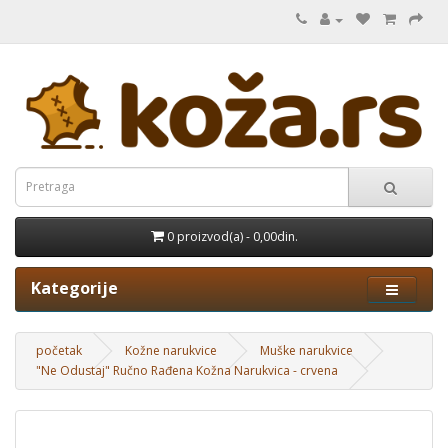
0 proizvod(a) - 0,00din.
Kategorije
početak
Kožne narukvice
Muške narukvice
"Ne Odustaj" Ručno Rađena Kožna Narukvica - crvena