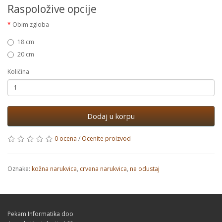
Raspoložive opcije
Obim zgloba
18 cm
20 cm
Količina
Dodaj u korpu
0 ocena
/
Ocenite proizvod
Oznake:
kožna narukvica
,
crvena narukvica
,
ne odustaj
Pekam Informatika doo