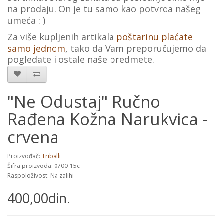
na prodaju. On je tu samo kao potvrda našeg
umeća : )
Za više kupljenih artikala
poštarinu plaćate
samo jednom
, tako da Vam preporučujemo da
pogledate i ostale naše predmete.
"Ne Odustaj" Ručno
Rađena Kožna Narukvica -
crvena
Proizvođač:
Triballi
Šifra proizvoda: 0700-15c
Raspoloživost: Na zalihi
400,00din.