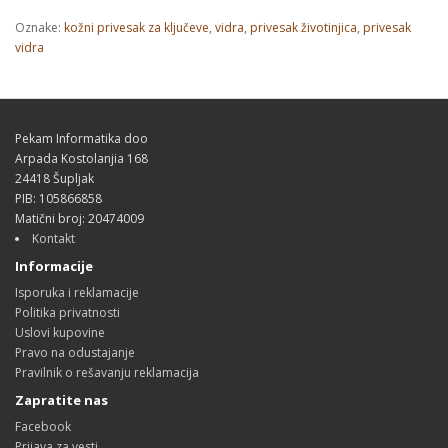
Oznake:
kožni privesak za ključeve
,
vidra
,
privesak životinjica
,
privesak
vidra
Pekam Informatika doo
Arpada Kostolanjia 168
24418 Šupljak
PIB: 105866858
Matični broj: 20474009
Kontakt
Informacije
Isporuka i reklamacije
Politika privatnosti
Uslovi kupovine
Pravo na odustajanje
Pravilnik o rešavanju reklamacija
Zapratite nas
Facebook
Prijava za vesti