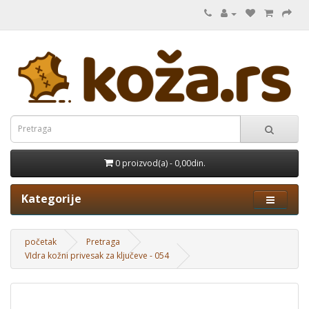
0 proizvod(a) - 0,00din.
Kategorije
početak
Pretraga
VIdra kožni privesak za ključeve - 054