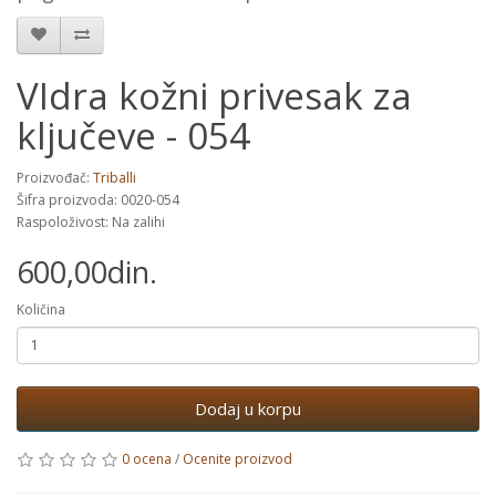
VIdra kožni privesak za
ključeve - 054
Proizvođač:
Triballi
Šifra proizvoda: 0020-054
Raspoloživost: Na zalihi
600,00din.
Količina
Dodaj u korpu
0 ocena
/
Ocenite proizvod