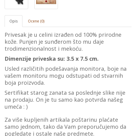
Opis
Ocene (0)
Privesak je u celini izrađen od 100% prirodne
kože. Punjen je sunđerom što mu daje
trodimenzionalnost i mekoću.
Dimenzije priveska su: 3.5 x 7.5 cm.
Usled različitih podešavanja monitora, boje na
vašеm monitoru mogu odstupati od stvarnih
boja proizvoda.
Sertifikat starog zanata sa poslednje slike nije
na prodaju. On je tu samo kao potvrda našeg
umeća : )
Za više kupljenih artikala poštarinu plaćate
samo jednom, tako da Vam preporučujemo da
pogledate i ostale naše predmete.